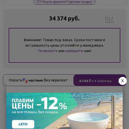
Нашли дешевле? Сделаем скидку!
34 374 руб.
Внимание! Товар под заказ. Сроки поставки и
актуальность цены уточняйте у менеджера.
Позвоните
или
напишите
нам!
Оплати
без переплат
X
8 594 ₽
x 4 платежа
Склад
Кол-во
Срок поставки
Белгород
под заказ
7 - 14 дней
Поделиться