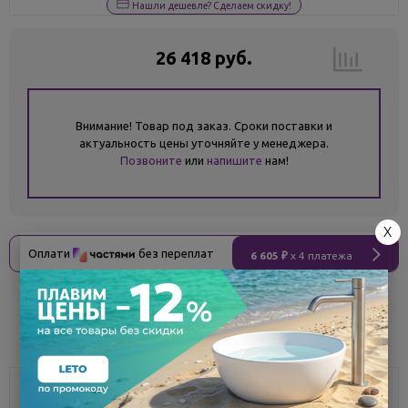
Нашли дешевле? Сделаем скидку!
26 418 руб.
Внимание! Товар под заказ. Сроки поставки и
актуальность цены уточняйте у менеджера.
Позвоните
или
напишите
нам!
X
Оплати
без переплат
6 605 ₽
x 4 платежа
Поделиться
Описание