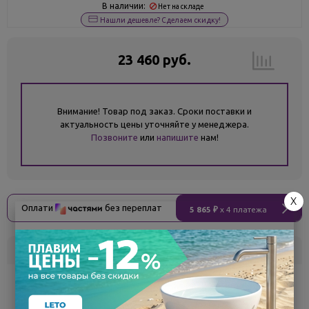
В наличии:
Нет на складе
Нашли дешевле? Сделаем скидку!
23 460 руб.
Внимание! Товар под заказ. Сроки поставки и
актуальность цены уточняйте у менеджера.
Позвоните
или
напишите
нам!
X
Оплати
без переплат
5 865 ₽
x 4 платежа
Склад
Кол-во
Срок поставки
Белгород
под заказ
7 - 14 дней