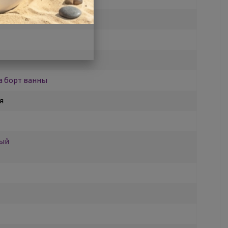
а борт ванны
я
ный