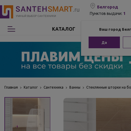
Белгород
1
Пунктов выдачи:
КАТАЛОГ
Ваш город Бел
Сантехника
Да
Мебель для ванной
Мебель из бамбука
Аксессуары для ванной
Главная
Каталог
Сантехника
Ванны
Стеклянные шторки на б
Отопление
Комплектующие