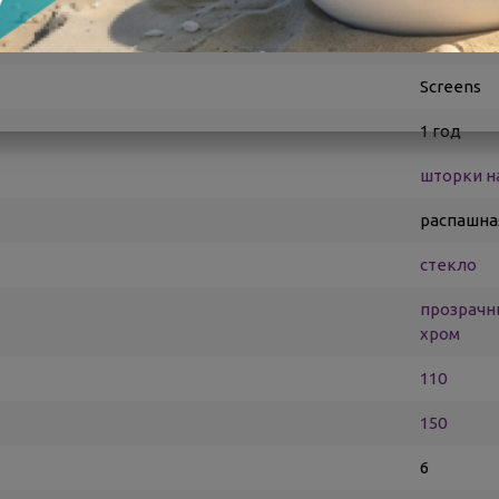
RGW
Screens
1 год
шторки н
распашна
стекло
прозрач
хром
110
150
6