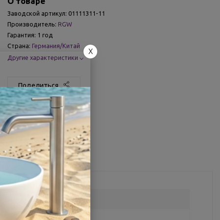
О товаре
Заводской артикул:
01111311-11
Производитель:
RGW
Гарантия:
1 год
Страна:
Германия/Китай
X
Другие характеристики
Поделиться
11