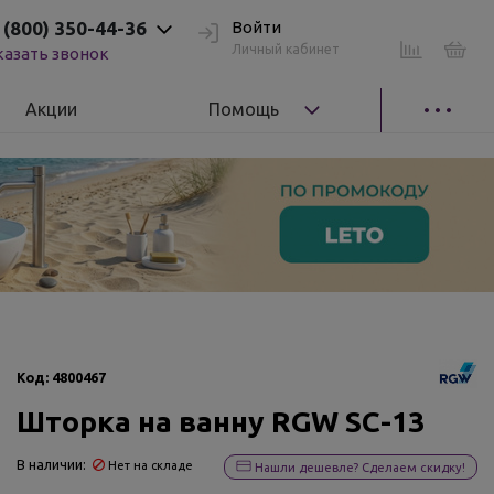
 (800) 350-44-36
Войти
Личный кабинет
казать звонок
Акции
Помощь
Код:
4800467
Шторка на ванну RGW SC-13
В наличии:
Нет на складе
Нашли дешевле? Сделаем скидку!