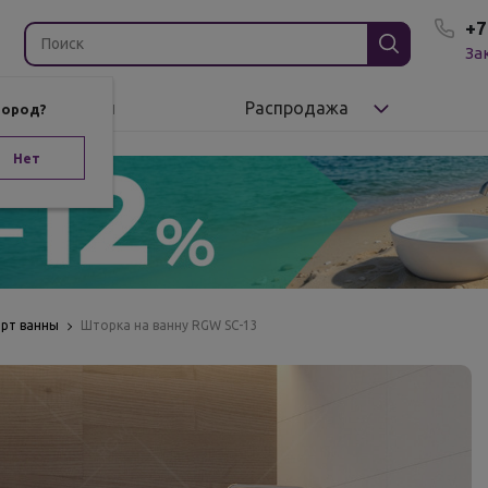
+7
За
Бренды
Распродажа
город?
Нет
орт ванны
Шторка на ванну RGW SC-13