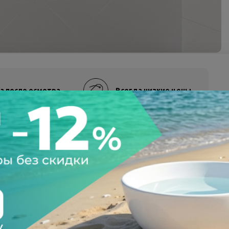
а после осмотра
Всегда низкие цены
4800467
01111311-