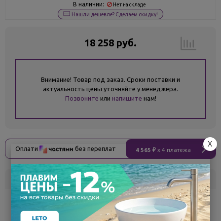
В наличии:
Нет на складе
Нашли дешевле? Сделаем скидку!
18 258 руб.
Внимание! Товар под заказ. Сроки поставки и
актуальность цены уточняйте у менеджера.
Позвоните
или
напишите
нам!
X
Оплати
без переплат
4 565 ₽
x 4 платежа
Склад
Кол-во
Срок поставки
Белгород
под заказ
7 - 14 дней