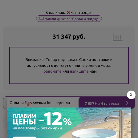
В наличии:
Нет на складе
Нашли дешевле? Сделаем скидку!
31 347 руб.
Внимание! Товар под заказ. Сроки поставки и
актуальность цены уточняйте у менеджера.
Позвоните
или
напишите
нам!
X
Оплати
без переплат
7 837 ₽
x 4 платежа
Склад
Кол-во
Срок поставки
Белгород
под заказ
7 - 14 дней