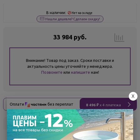
В наличии:
Нет на складе
Нашли дешевле? Сделаем скидку!
33 984 руб.
Внимание! Товар под заказ. Сроки поставки и
актуальность цены уточняйте у менеджера.
Позвоните
или
напишите
нам!
X
Оплати
без переплат
8 496 ₽
x 4 платежа
Склад
Кол-во
Срок поставки
Белгород
под заказ
7 - 14 дней