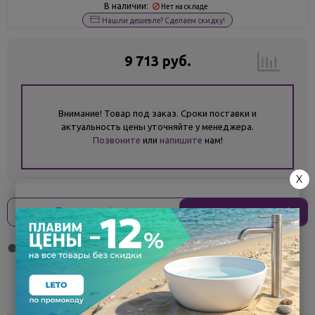
В наличии:
Нет на складе
Нашли дешевле? Сделаем скидку!
9 713 руб.
Внимание! Товар под заказ. Сроки поставки и
актуальность цены уточняйте у менеджера.
Позвоните
или
напишите
нам!
X
Оплати
без переплат
2 428 ₽
x 4 платежа
Поделиться