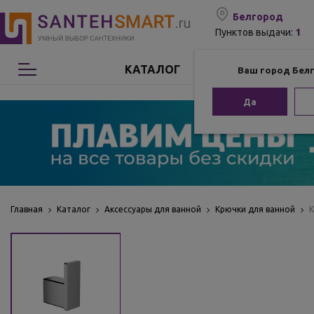
Белгород
1
Пунктов выдачи:
КАТАЛОГ
Ваш город Бел
Сантехника
Да
Мебель для ванной
Мебель из бамбука
Аксессуары для ванной
Главная
Каталог
Аксессуары для ванной
Крючки для ванной
К
Отопление
Комплектующие