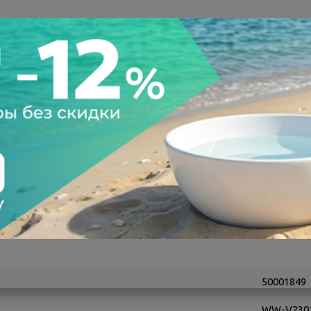
а после осмотра
Всегда низкие цены
50001849
WW-V230