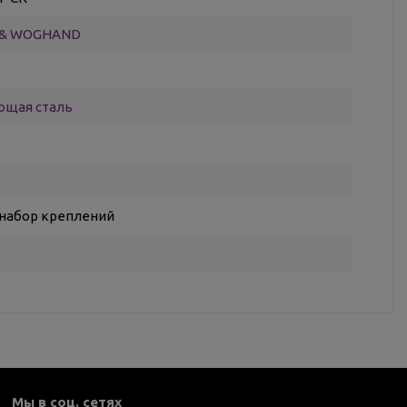
& WOGHAND
ющая сталь
 набор креплений
Мы в соц. сетях