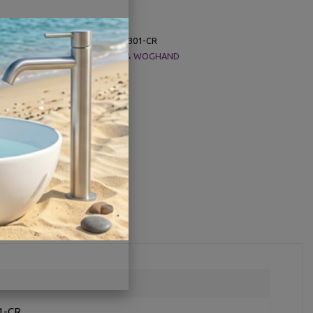
О товаре
Заводской артикул:
WW-V2301-CR
Производитель:
WONZON & WOGHAND
Гарантия:
5 лет
Страна:
Германия
Другие характеристики
Поделиться
1-CR