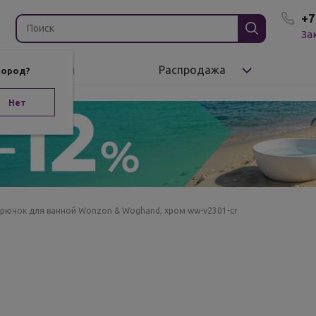
+7
За
Бренды
Распродажа
город?
Нет
рючок для ванной Wonzon & Woghand, хром ww-v2301-cr