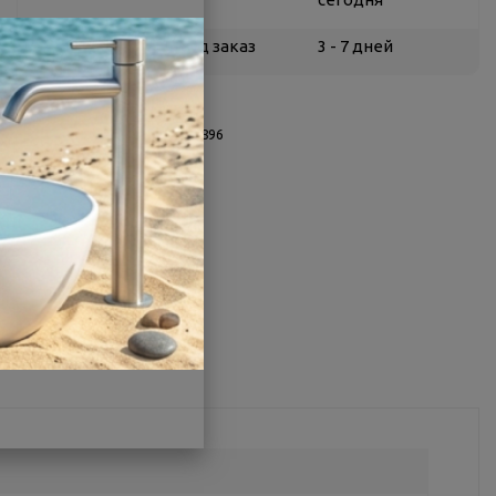
Белгород
под заказ
3 - 7 дней
О товаре
Заводской артикул:
WH106896
Производитель:
Santek
Страна:
Россия
Другие характеристики
Поделиться