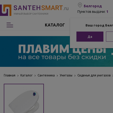
Белгород
1
Пунктов выдачи:
КАТАЛОГ
Ваш город Бел
Сантехника
Да
Мебель для ванной
Мебель из бамбука
Аксессуары для ванной
Главная
Каталог
Сантехника
Унитазы
Сиденья для унитазов
Отопление
Комплектующие