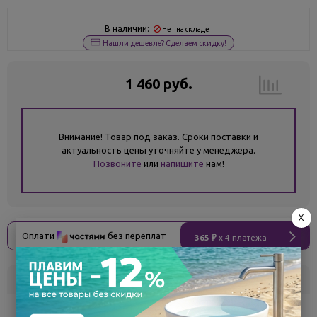
В наличии:
Нет на складе
Нашли дешевле? Сделаем скидку!
1 460 руб.
Внимание! Товар под заказ. Сроки поставки и
актуальность цены уточняйте у менеджера.
Позвоните
или
напишите
нам!
X
Оплати
без переплат
365 ₽
x 4 платежа
Склад
Кол-во
Срок поставки
Белгород
под заказ
7 - 14 дней