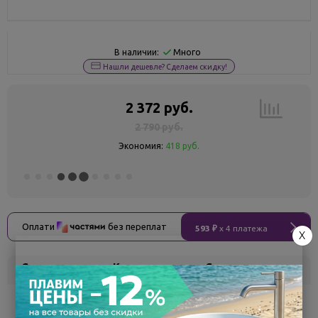
Много
В наличии:
Нашли дешевле? Сделаем скидку!
2 372 руб.
2 790 руб.
Экономия:
418 руб.
Оплати
без переплат
593 ₽
x 4 платежа
X
Склад
Кол-во
Срок поставки
Воронеж
5
Самовывоз
сегодня