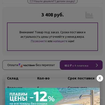
Нашли дешевле? Сделаем скидку!
3 408 руб.
Внимание! Товар под заказ. Сроки поставки и
актуальность цены уточняйте у менеджера.
Позвоните
или
напишите
нам!
Оплати
без переплат
852 ₽
x 4 платежа
X
Склад
Кол-во
Срок поставки
Воронеж
5
Самовывоз
сегодня
Белгород
под заказ
3 - 7 дней