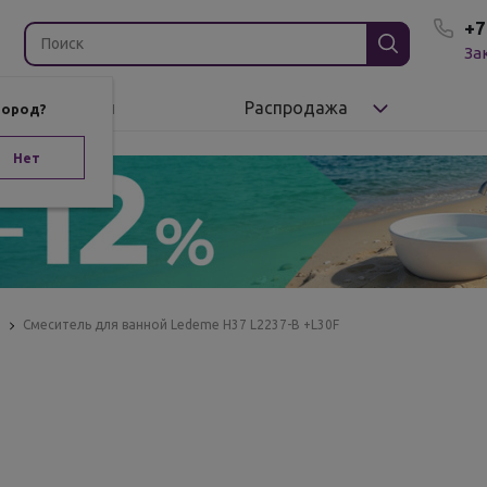
+7
За
Бренды
Распродажа
город?
Нет
ы
Смеситель для ванной Ledeme Н37 L2237-В +L30F