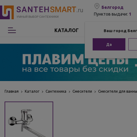
Белгород
1
Пунктов выдачи:
КАТАЛОГ
Ваш город Бел
Сантехника
Да
Мебель для ванной
Мебель из бамбука
Аксессуары для ванной
Главная
Каталог
Сантехника
Смесители
Смесители для ванн
Отопление
Комплектующие