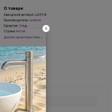
О товаре
Заводской артикул:
L2237-В
Производитель:
Ledeme
Гарантия:
1 год
X
Страна:
Китай
Другие характеристики
Поделиться