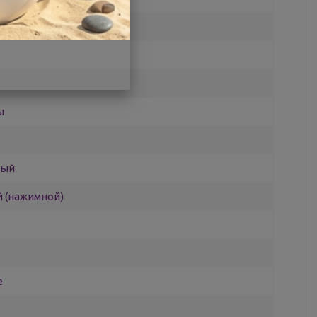
ы
ный
 (нажимной)
е