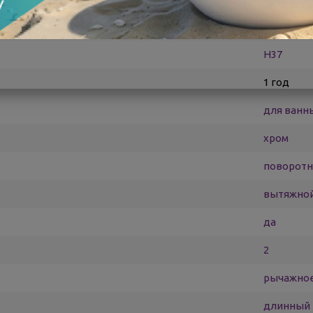
Ledeme
Н37
1 год
для ванн
хром
поворот
вытяжной
да
2
рычажно
длинный