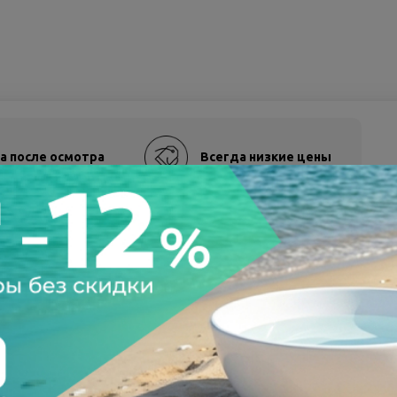
а после осмотра
Всегда низкие цены
77665
L2237-В