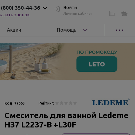
 (800) 350-44-36
Войти
Личный кабинет
казать звонок
Акции
Помощь
Код:
77665
Рейтинг:
Смеситель для ванной Ledeme
Н37 L2237-В +L30F