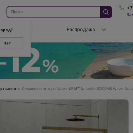
+7
За
Бренды
Распродажа
город?
Нет
орт ванны
Стеклянная шторка WasserKRAFT Schunter 82S02-80 WasserSchu