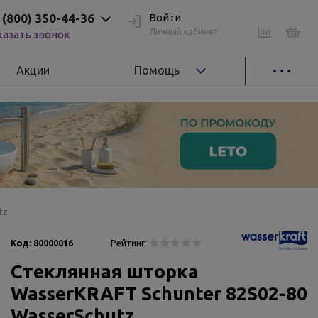
 (800) 350-44-36
Войти
Личный кабинет
казать звонок
Акции
Помощь
tz
Код:
80000016
Рейтинг:
Стеклянная шторка
WasserKRAFT Schunter 82S02-80
WasserSchutz