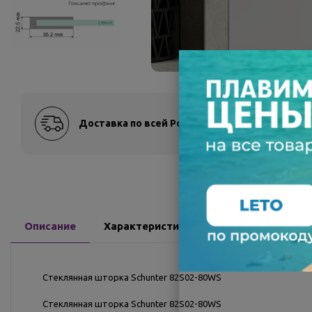
Доставка по всей России
Оплат
Описание
Характеристики
Доставка
О
Стеклянная шторка Schunter 82S02-80WS
Стеклянная шторка Schunter 82S02-80WS