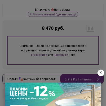
В наличии:
Нет на складе
Нашли дешевле? Сделаем скидку!
8 470 руб.
Внимание! Товар под заказ. Сроки поставки и
актуальность цены уточняйте у менеджера.
Позвоните
или
напишите
нам!
X
Оплати
без переплат
2 118 ₽
x 4 платежа
Склад
Кол-во
Срок поставки
Белгород
под заказ
7 - 14 дней