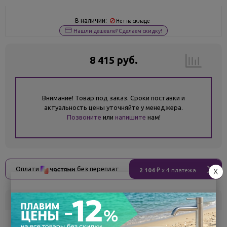
В наличии:
Нет на складе
Нашли дешевле? Сделаем скидку!
8 415 руб.
Внимание! Товар под заказ. Сроки поставки и
актуальность цены уточняйте у менеджера.
Позвоните
или
напишите
нам!
Оплати
без переплат
2 104 ₽
x 4 платежа
X
Склад
Кол-во
Срок поставки
Воронеж
5
Самовывоз