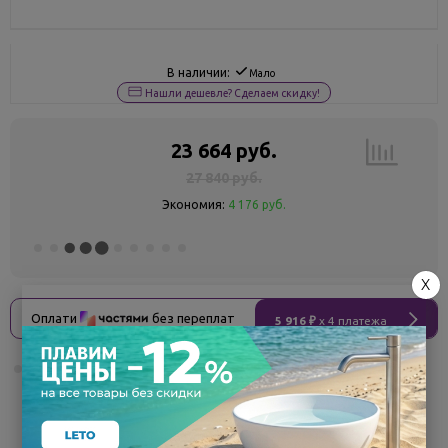
В наличии:
Мало
Нашли дешевле? Сделаем скидку!
23 664 руб.
27 840 руб.
Экономия:
4 176 руб.
X
Оплати
без переплат
5 916 ₽
x 4 платежа
Поделиться