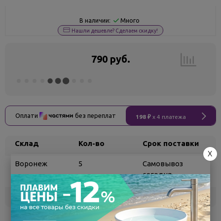
Много
В наличии:
Нашли дешевле? Сделаем скидку!
790 руб.
Оплати
без переплат
198 ₽
x 4 платежа
Склад
Кол-во
Срок поставки
X
Воронеж
5
Самовывоз
сегодня
Белгород
под заказ
3 - 7 дней