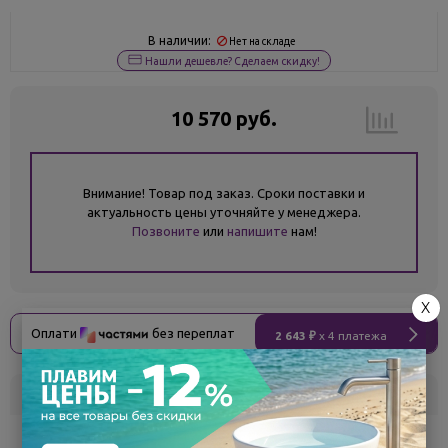
В наличии:
Нет на складе
Нашли дешевле? Сделаем скидку!
10 570 руб.
Внимание! Товар под заказ. Сроки поставки и
актуальность цены уточняйте у менеджера.
Позвоните
или
напишите
нам!
X
Оплати
без переплат
2 643 ₽
x 4 платежа
Склад
Кол-во
Срок поставки
Белгород
под заказ
7 - 14 дней