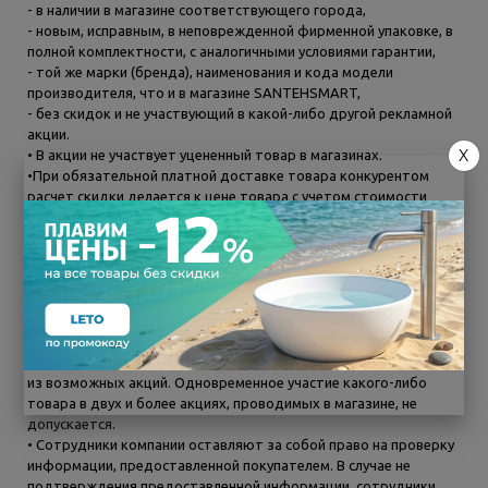
- в наличии в магазине соответствующего города,
- новым, исправным, в неповрежденной фирменной упаковке, в
полной комплектности, с аналогичными условиями гарантии,
- той же марки (бренда), наименования и кода модели
производителя, что и в магазине SANTEHSMART,
- без скидок и не участвующий в какой-либо другой рекламной
акции.
X
• В акции не участвует уцененный товар в магазинах.
•При обязательной платной доставке товара конкурентом
расчет скидки делается к цене товара с учетом стоимости
данной доставки.
• Возврат денежных средств за товар, имеющий недостатки,
осуществляется при наличии заключения сервисного центра в
установленные гарантией сроки и по той стоимости, которая
была указана в чеке по акции с учетом скидки.
• Если товар, который покупатель намерен приобрести, на
момент покупки участвует в какой-либо другой акции,
проводимой в магазине, то покупатель должен выбрать одну
из возможных акций. Одновременное участие какого-либо
товара в двух и более акциях, проводимых в магазине, не
допускается.
• Сотрудники компании оставляют за собой право на проверку
информации, предоставленной покупателем. В случае не
подтверждения предоставленной информации, сотрудники