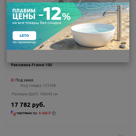
Раковина Frame 100
Под заказ
Код товара:
133508
Размеры (ШxГ):
100x45 см
17 782 руб.
по
4 446 ₽