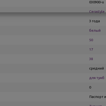
030900-u
Cerastyle
3 года
белый
50
17
38
средний
для тумб
0
Паспорт 