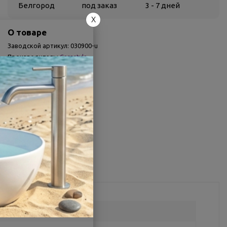
Белгород
под заказ
3 - 7 дней
X
О товаре
Заводской артикул:
030900-u
Производитель:
Cerastyle
Гарантия:
3 года
Страна:
Турция
Другие характеристики
Поделиться