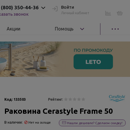
 (800) 350-44-36
Войти
Личный кабинет
казать звонок
Акции
Помощь
Код:
133503
Рейтинг:
Раковина Cerastyle Frame 50
В наличии:
Нет на складе
Нашли дешевле? Сделаем скидку!