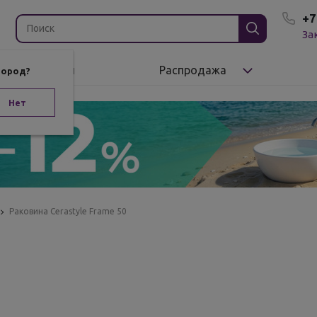
+7
За
Бренды
Распродажа
город?
Нет
Раковина Cerastyle Frame 50