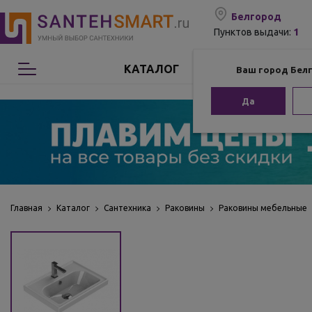
Белгород
1
Пунктов выдачи:
КАТАЛОГ
Ваш город Бел
Сантехника
Да
Мебель для ванной
Мебель из бамбука
Аксессуары для ванной
Главная
Каталог
Сантехника
Раковины
Раковины мебельные
Отопление
Комплектующие