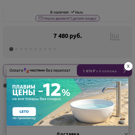
В наличии:
Мало
Нашли дешевле? Сделаем скидку!
7 480 руб.
X
Оплати
без переплат
1 870 ₽
x 4 платежа
Поделиться
Характеристики
Доставка