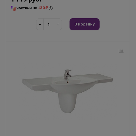
по
430 ₽
−
+
В корзину