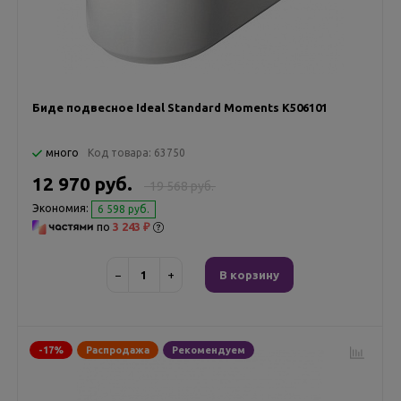
Биде подвесное Ideal Standard Moments K506101
много
Код товара:
63750
12 970 руб.
19 568 руб.
Экономия:
6 598 руб.
по
3 243 ₽
−
+
В корзину
-17%
Распродажа
Рекомендуем