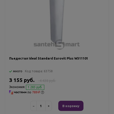
Пьедестал Ideal Standard Eurovit Plus W311101
много
Код товара:
63758
3 155 руб.
4 438 руб.
Экономия:
1 283 руб.
по
789 ₽
−
+
В корзину