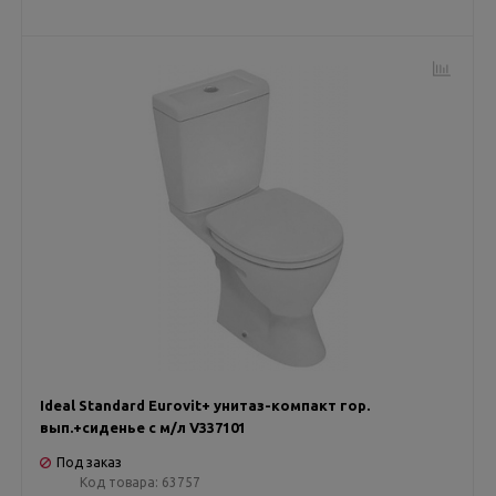
Ideal Standard Eurovit+ унитаз-компакт гор.
вып.+сиденье с м/л V337101
Под заказ
Код товара:
63757