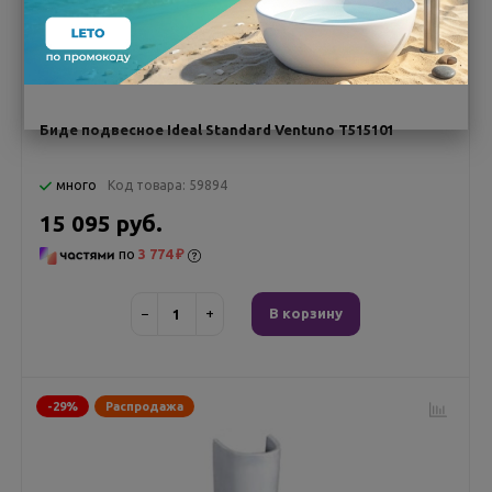
Биде подвесное Ideal Standard Ventuno Т515101
много
Код товара:
59894
15 095 руб.
по
3 774 ₽
−
+
В корзину
-29%
Распродажа