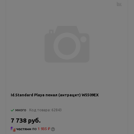
Id.Standard Playa пенал (антрацит) W5509EX
много
Код товара:
62843
7 738 руб.
по
1 935 ₽