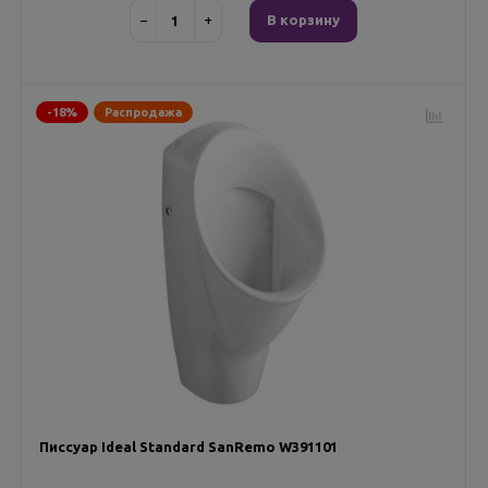
−
+
В корзину
-18%
Распродажа
Писсуар Ideal Standard SanRemo W391101