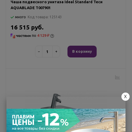
Чаша подвесного унитаза Ideal Standard Теси
AQUABLADE T007901
много
Код товара:
125143
16 515 руб.
по
4 129 ₽
−
+
В корзину
X