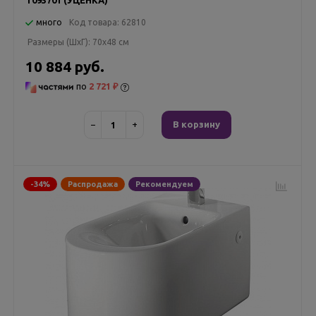
много
Код товара:
62810
Размеры (ШxГ):
70x48 см
10 884 руб.
по
2 721 ₽
−
+
В корзину
-34%
Распродажа
Рекомендуем