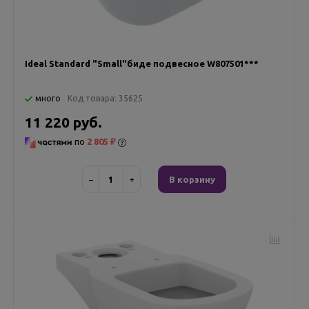
Ideal Standard "Small"биде подвесное W807501***
много
Код товара:
35625
11 220 руб.
по
2 805 ₽
−
+
В корзину