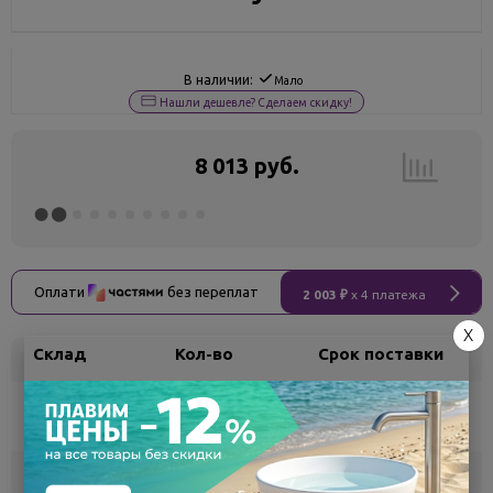
В наличии:
Мало
Нашли дешевле? Сделаем скидку!
8 013 руб.
Оплати
без переплат
2 003 ₽
x 4 платежа
X
Склад
Кол-во
Срок поставки
Воронеж
1
Самовывоз
сегодня
Белгород
под заказ
3 - 7 дней